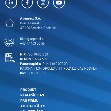
Adamietz S.A.
Braci Prankel 1
47-100 Strzelce Opolskie
biuro@arpanel.pl
+48 77 463 00 55
NIP
: 756-18-36-633
REGON
: 532242263
Pamatkapitāls
: PLN 4 660 000,00
RAJONA TIESA OPOLES VIII TIRDZNIECĪBAS NODAĻĀ
KRS
: 0001210114
PRODUKTI
REALIZĀCIJAS
PAR FIRMU
AKTUALITĀTES