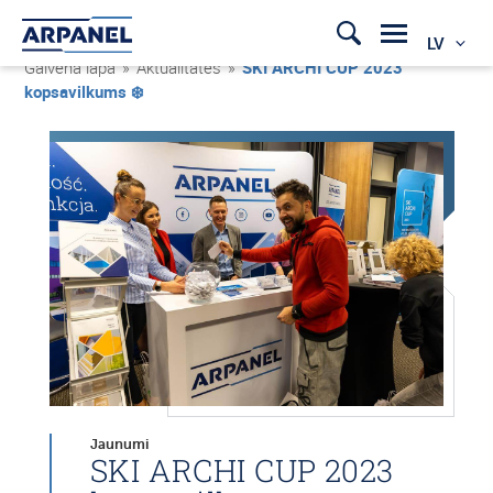
LV
Galvenā lapa
»
Aktualitātes
»
SKI ARCHI CUP 2023
kopsavilkums ❄️
Jaunumi
SKI ARCHI CUP 2023