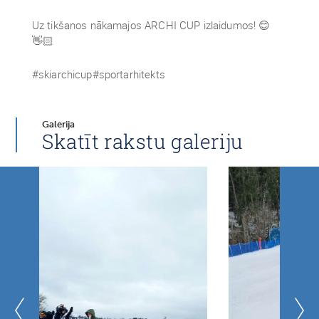
Uz tikšanos nākamajos ARCHI CUP izlaidumos! 😊
👋🏻
#skiarchicup#sportarhitekts
Galerija
Skatīt rakstu galeriju