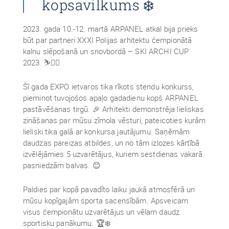
kopsavilkums ❄️
2023. gada 10.-12. martā ARPANEL atkal bija prieks
būt par partneri XXXI Polijas arhitektu čempionātā
kalnu slēpošanā un snovbordā – SKI ARCHI CUP
2023. ⛷️🏂🏻
Šī gada EXPO ietvaros tika rīkots stendu konkurss,
pieminot tuvojošos apaļo gadadienu kopš ARPANEL
pastāvēšanas tirgū. 🎉 Arhitekti demonstrēja lieliskas
zināšanas par mūsu zīmola vēsturi, pateicoties kurām
lieliski tika galā ar konkursa jautājumu. Saņēmām
daudzas pareizas atbildes, un no tām izlozes kārtībā
izvēlējāmies 5 uzvarētājus, kuriem sestdienas vakarā
pasniedzām balvas. 😊
Paldies par kopā pavadīto laiku jaukā atmosfērā un
mūsu kopīgajām sporta sacensībām. Apsveicam
visus čempionātu uzvarētājus un vēlam daudz
sportisku panākumu. 🏆❄️