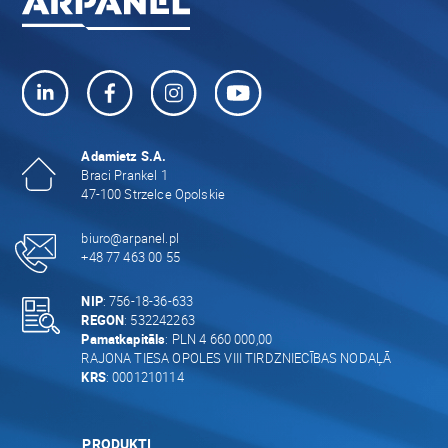
Adamietz S.A.
Braci Prankel 1
47-100 Strzelce Opolskie
biuro@arpanel.pl
+48 77 463 00 55
NIP
: 756-18-36-633
REGON
: 532242263
Pamatkapitāls
: PLN 4 660 000,00
RAJONA TIESA OPOLES VIII TIRDZNIECĪBAS NODAĻĀ
KRS
: 0001210114
PRODUKTI