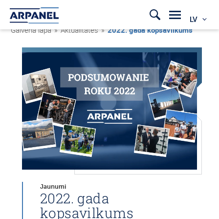
LV
Galvenā lapa
»
Aktualitātes
»
2022. gada kopsavilkums
Jaunumi
2022. gada
kopsavilkums