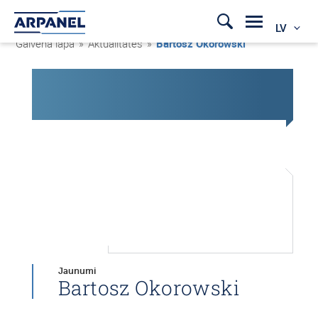
LV
Galvenā lapa
»
Aktualitātes
»
Bartosz Okorowski
Jaunumi
Bartosz Okorowski