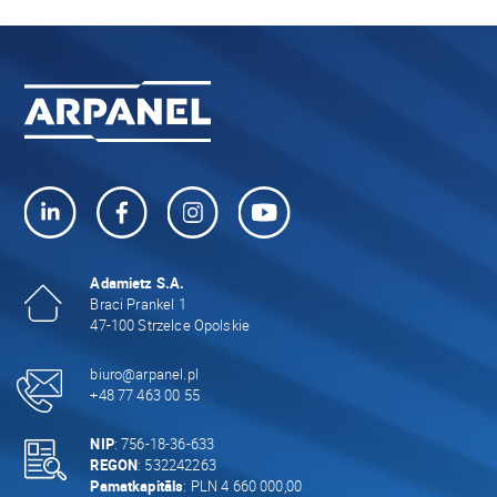
Adamietz S.A.
Braci Prankel 1
47-100 Strzelce Opolskie
biuro@arpanel.pl
+48 77 463 00 55
NIP
: 756-18-36-633
REGON
: 532242263
Pamatkapitāls
: PLN 4 660 000,00