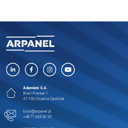
Adamietz S.A.
Braci Prankel 1
47-100 Strzelce Opolskie
biuro@arpanel.pl
+48 77 463 00 55