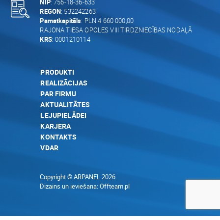
NIP
: 756-18-36-633
REGON
: 532242263
Pamatkapitāls
: PLN 4 660 000,00
RAJONA TIESA OPOLES VIII TIRDZNIECĪBAS NODAĻĀ
KRS
: 0001210114
PRODUKTI
REALIZĀCIJAS
PAR FIRMU
AKTUALITĀTES
LEJUPIELĀDEI
KARJERA
KONTAKTS
VDAR
Copyright © ARPANEL 2026
Dizains un ieviešana:
Offteam.pl