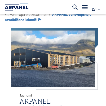
LV
Galvenā lapa
»
Aktualitātes
»
ARPANEL sendvičpaneļu
uzstādīšana Islandē 🏞️
Jaunumi
ARPANEL