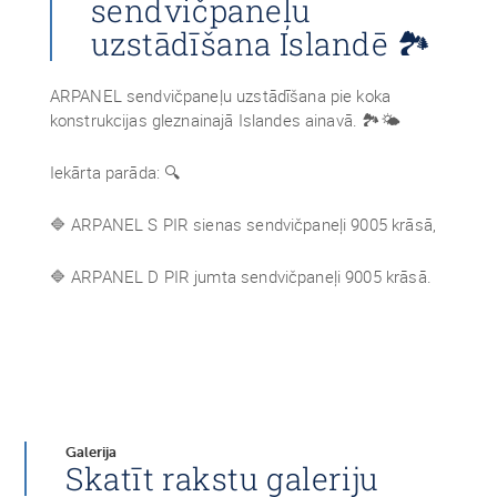
sendvičpaneļu
uzstādīšana Islandē 🏞️
ARPANEL sendvičpaneļu uzstādīšana pie koka
konstrukcijas gleznainajā Islandes ainavā. 🏞🌤
Iekārta parāda: 🔍
🔷 ARPANEL S PIR sienas sendvičpaneļi 9005 krāsā,
🔷 ARPANEL D PIR jumta sendvičpaneļi 9005 krāsā.
Galerija
Skatīt rakstu galeriju