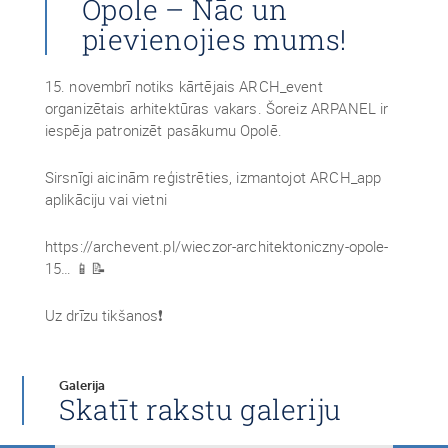
Opole – Nāc un
pievienojies mums!
15. novembrī notiks kārtējais ARCH_event
organizētais arhitektūras vakars. Šoreiz ARPANEL ir
iespēja patronizēt pasākumu Opolē.
Sirsnīgi aicinām reģistrēties, izmantojot ARCH_app
aplikāciju vai vietni
https://archevent.pl/wieczor-architektoniczny-opole-
15… 📱📝
Uz drīzu tikšanos❗
Galerija
Skatīt rakstu galeriju