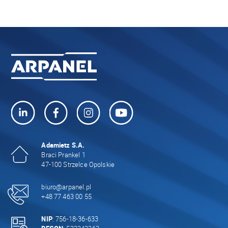
Adamietz S.A.
Braci Prankel 1
47-100 Strzelce Opolskie
biuro@arpanel.pl
+48 77 463 00 55
NIP
: 756-18-36-633