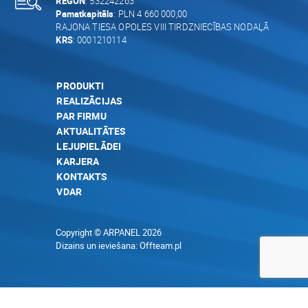
REGON
: 532242263
Pamatkapitāls
: PLN 4 660 000,00
RAJONA TIESA OPOLES VIII TIRDZNIECĪBAS NODAĻĀ
KRS
: 0001210114
PRODUKTI
REALIZĀCIJAS
PAR FIRMU
AKTUALITĀTES
LEJUPIELĀDEI
KARJERA
KONTAKTS
VDAR
Copyright © ARPANEL 2026
Dizains un ieviešana:
Offteam.pl