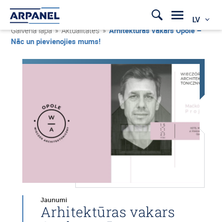
LV
Galvenā lapa
»
Aktualitātes
»
Arhitektūras vakars Opole –
Nāc un pievienojies mums!
Jaunumi
Arhitektūras vakars