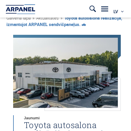
LV
Galvenā lapa
»
Aktualitātes
»
Toyota autosalona realizācija,
izmantojot ARPANEL sendvičpaneļus. 🚗
Jaunumi
Toyota autosalona