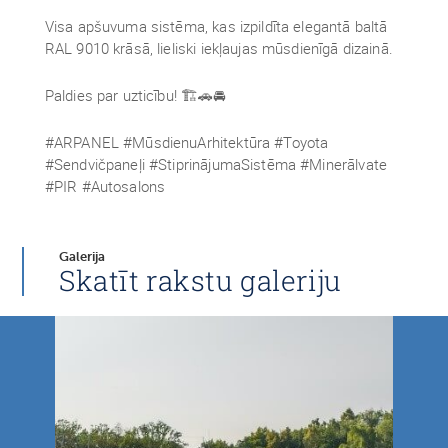
Visa apšuvuma sistēma, kas izpildīta elegantā baltā
RAL 9010 krāsā, lieliski iekļaujas mūsdienīgā dizainā.
Paldies par uzticību! 🏗️🚗🚘
#ARPANEL #MūsdienuArhitektūra #Toyota
#Sendvičpaneļi #StiprinājumaSistēma #Minerālvate
#PIR #Autosalons
Galerija
Skatīt rakstu galeriju