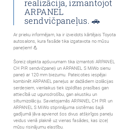
realizācija, izmantojot
ARPANEL
sendvičpaneļus. 🚗
Ar prieku informējam, ka ir izveidots kārtējais Toyota
autosalons, kura fasāde tika izgatavota no mūsu
paneļiem! 💪
Šoreiz objekta apšuvumam tika izmantoti ARPANEL
CH PIR sendvičpaneļi un ARPANEL S MiWo sienu
paneļi ar 120 mm biezumu. Pateicoties iespējai
kombinēt ARPANEL paneļus ar dažādiem izolācijas
serdeņiem, vienlaikus tiek izpildītas prasības gan
attiecībā uz ugunsdrošību, gan akustiku un
siltumizolāciju. Savietojamās ARPANEL CH PIR un
ARPANEL S MiWo stiprinājuma sistēmas šajā
gadījumā ļāva apvienot šos divus atšķirīgos paneļu
veidus vienā plaknē uz vienas fasādes, kas izceļ
mūsu risinājumu elastību.