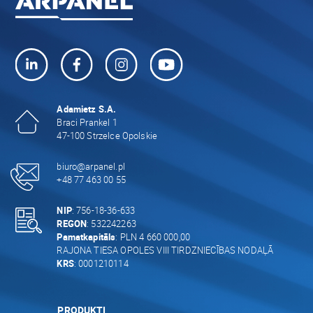
Adamietz S.A.
Braci Prankel 1
47-100 Strzelce Opolskie
biuro@arpanel.pl
+48 77 463 00 55
NIP
: 756-18-36-633
REGON
: 532242263
Pamatkapitāls
: PLN 4 660 000,00
RAJONA TIESA OPOLES VIII TIRDZNIECĪBAS NODAĻĀ
KRS
: 0001210114
PRODUKTI