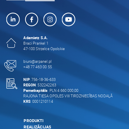
Adamietz S.A.
Braci Prankel 1
47-100 Strzelce Opolskie
biuro@arpanel.pl
+48 77 463 00 55
NIP
: 756-18-36-633
REGON
: 532242263
Pamatkapitāls
: PLN 4 660 000,00
RAJONA TIESA OPOLES VIII TIRDZNIECĪBAS NODAĻĀ
KRS
: 0001210114
PRODUKTI
REALIZĀCIJAS