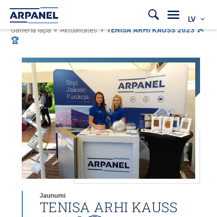
LV
Galvenā lapa
»
Aktualitātes
»
TENISA ARHI KAUSS 2023 🎾
🏆
Jaunumi
TENISA ARHI KAUSS