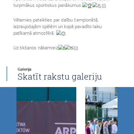
turpmākus sportiskus panākumus.
Vēlamies pateikties par dalību čempionātā,
aizraujošajām spēlēm un kopā pavadīto laiku
patīkamā atmosfērā.
Uz tikšanos nākamreiz
Galerija
Skatīt rakstu galeriju