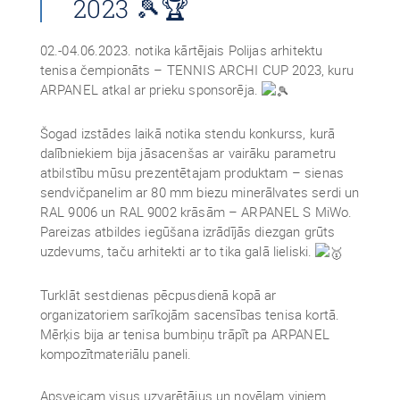
2023 🎾🏆
02.-04.06.2023. notika kārtējais Polijas arhitektu
tenisa čempionāts – TENNIS ARCHI CUP 2023, kuru
ARPANEL atkal ar prieku sponsorēja.
Šogad izstādes laikā notika stendu konkurss, kurā
dalībniekiem bija jāsacenšas ar vairāku parametru
atbilstību mūsu prezentētajam produktam – sienas
sendvičpanelim ar 80 mm biezu minerālvates serdi un
RAL 9006 un RAL 9002 krāsām – ARPANEL S MiWo.
Pareizas atbildes iegūšana izrādījās diezgan grūts
uzdevums, taču arhitekti ar to tika galā lieliski.
Turklāt sestdienas pēcpusdienā kopā ar
organizatoriem sarīkojām sacensības tenisa kortā.
Mērķis bija ar tenisa bumbiņu trāpīt pa ARPANEL
kompozītmateriālu paneli.
Apsveicam visus uzvarētājus un novēlam viņiem