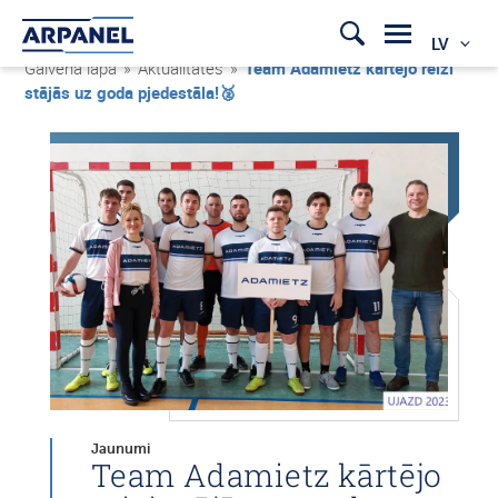
LV
Galvenā lapa
»
Aktualitātes
»
Team Adamietz kārtējo reizi
stājās uz goda pjedestāla!🥈
Jaunumi
Team Adamietz kārtējo