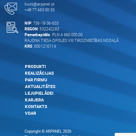
biuro@arpanel.pl
+48 77 463 00 55
NIP
: 756-18-36-633
REGON
: 532242263
Pamatkapitāls
: PLN 4 660 000,00
RAJONA TIESA OPOLES VIII TIRDZNIECĪBAS NODAĻĀ
KRS
: 0001210114
PRODUKTI
REALIZĀCIJAS
PAR FIRMU
AKTUALITĀTES
LEJUPIELĀDEI
KARJERA
KONTAKTS
VDAR
Copyright © ARPANEL 2026