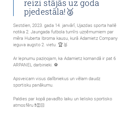
reizi stājās uz goda
pjedestāla!🥈
Sestdien, 2023. gada 14. janvārī, Ujazdas sporta hallē
notika 2. Jaungada futbola turnīrs uzņēmumiem par
mēra Huberta Ibroma kausu, kurā Adamietz Company
ieguva augsto 2. vietu. 🏆🥈
Ar lepnumu paziņojam, ka Adamietz komandā ir pat 6
ARPANEL darbinieki. ⚽
Apsveicam visus dalībniekus un vēlam daudz
sportisku panākumu.
Paldies par kopā pavadīto laiku un lielisko sportisko
atmosfēru ❗👏🏻