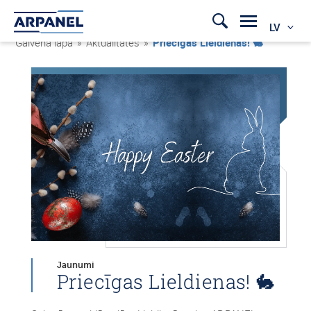
LV
Galvenā lapa
»
Aktualitātes
»
Priecīgas Lieldienas! 🐇
Jaunumi
Priecīgas Lieldienas! 🐇