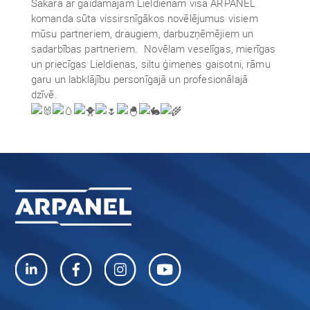
Sakarā ar gaidāmajām Lieldienām visa ARPANEL
komanda sūta vissirsnīgākos novēlējumus visiem
mūsu partneriem, draugiem, darbuzņēmējiem un
sadarbības partneriem. Novēlam veselīgas, mierīgas
un priecīgas Lieldienas, siltu ģimenes gaisotni, rāmu
garu un labklājību personīgajā un profesionālajā
dzīvē.