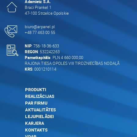
Adamietz S.A.
Braci Prankel 1
47-100 Strzelce Opolskie
biuro@arpanel.pl
+48 77 463 00 55
NIP
: 756-18-36-633
REGON
: 532242263
Pamatkapitāls
: PLN 4 660 000,00
RAJONA TIESA OPOLES VIII TIRDZNIECĪBAS NODAĻĀ
KRS
: 0001210114
PRODUKTI
REALIZĀCIJAS
PAR FIRMU
AKTUALITĀTES
LEJUPIELĀDEI
KARJERA
KONTAKTS
VDAR