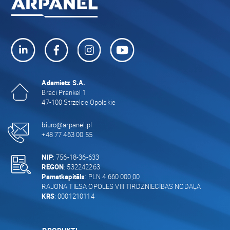
Adamietz S.A.
Braci Prankel 1
47-100 Strzelce Opolskie
biuro@arpanel.pl
+48 77 463 00 55
NIP
: 756-18-36-633
REGON
: 532242263
Pamatkapitāls
: PLN 4 660 000,00
RAJONA TIESA OPOLES VIII TIRDZNIECĪBAS NODAĻĀ
KRS
: 0001210114