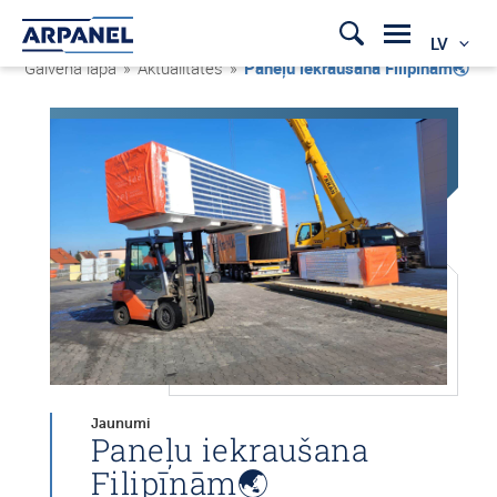
LV
Galvenā lapa
»
Aktualitātes
»
Paneļu iekraušana Filipīnām🌏
Jaunumi
Paneļu iekraušana
Filipīnām🌏