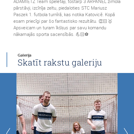
ADAMIETZ Team spēlētāji, tostarp 3 ARPANEL zīmola
pārstāvji, izcīnīja zeltu, piedaloties STC Mariusz
Paszek 1. futbola turnīrā, kas notika Katovicē. Kopā
esam priecīgi par šo fantastisko rezultātu. 👏🏻🥇
Apsveicam un turam īkšķus par savu komandu
nākamajās sporta sacensībās. 💪🏻⚽
Galerija
Skatīt rakstu galeriju