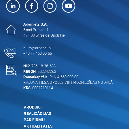
Adamietz S.A.
Braci Prankel 1
47-100 Strzelce Opolskie
biuro@arpanel.pl
+48 77 463 00 55
NIP
: 756-18-36-633
REGON
: 532242263
Pamatkapitāls
: PLN 4 660 000,00
RAJONA TIESA OPOLES VIII TIRDZNIECĪBAS NODAĻĀ
KRS
: 0001210114
PRODUKTI
REALIZĀCIJAS
PAR FIRMU
AKTUALITĀTES