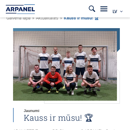
LV
Galvenā lapa
»
Aktualitātes
»
Kauss ir mūsu! 🏆
Jaunumi
Kauss ir mūsu! 🏆