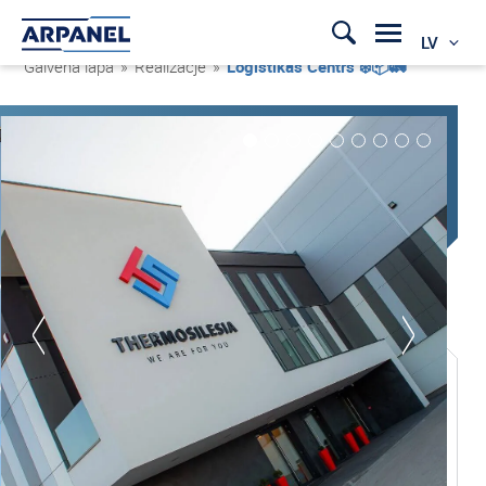
LV
Galvenā lapa
»
Realizacje
»
Loģistikas Centrs ❄️📦🚛