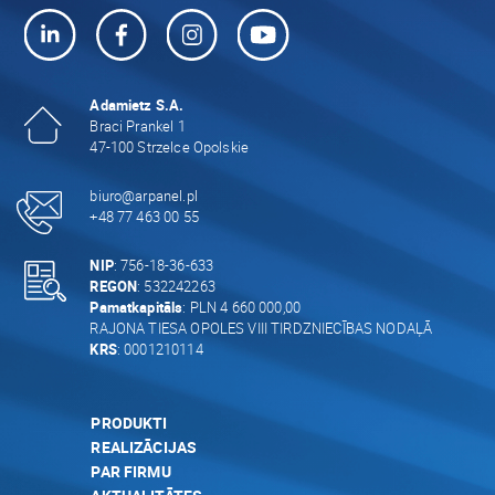
Adamietz S.A.
Braci Prankel 1
47-100 Strzelce Opolskie
biuro@arpanel.pl
+48 77 463 00 55
NIP
: 756-18-36-633
REGON
: 532242263
Pamatkapitāls
: PLN 4 660 000,00
RAJONA TIESA OPOLES VIII TIRDZNIECĪBAS NODAĻĀ
KRS
: 0001210114
PRODUKTI
REALIZĀCIJAS
PAR FIRMU