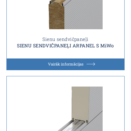
Sienu sendvičpaneļi
SIENU SENDVIČPANEĻI ARPANEL S MiWo
Vairāk informācijas