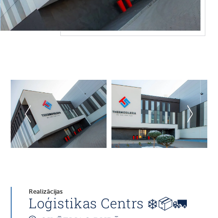
Realizācijas
Loģistikas Centrs ❄️📦🚛