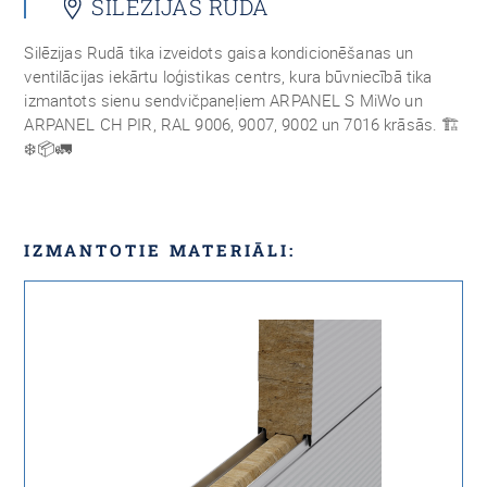
SILĒZIJAS RUDĀ
Silēzijas Rudā tika izveidots gaisa kondicionēšanas un
ventilācijas iekārtu loģistikas centrs, kura būvniecībā tika
izmantots sienu sendvičpaneļiem ARPANEL S MiWo un
ARPANEL CH PIR, RAL 9006, 9007, 9002 un 7016 krāsās. 🏗
❄️📦🚛
IZMANTOTIE MATERIĀLI: