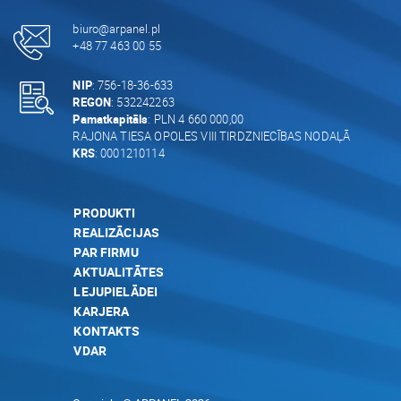
biuro@arpanel.pl
+48 77 463 00 55
NIP
: 756-18-36-633
REGON
: 532242263
Pamatkapitāls
: PLN 4 660 000,00
RAJONA TIESA OPOLES VIII TIRDZNIECĪBAS NODAĻĀ
KRS
: 0001210114
PRODUKTI
REALIZĀCIJAS
PAR FIRMU
AKTUALITĀTES
LEJUPIELĀDEI
KARJERA
KONTAKTS
VDAR