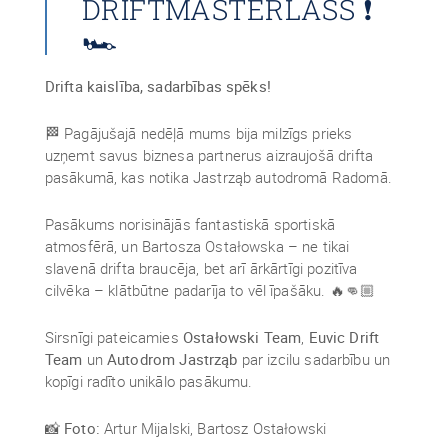
DRIFTMASTERLASS ❗
🏎
Drifta kaislība, sadarbības spēks!
🏁 Pagājušajā nedēļā mums bija milzīgs prieks
uzņemt savus biznesa partnerus aizraujošā drifta
pasākumā, kas notika Jastrząb autodromā Radomā.
Pasākums norisinājās fantastiskā sportiskā
atmosfērā, un Bartosza Ostałowska – ne tikai
slavenā drifta braucēja, bet arī ārkārtīgi pozitīva
cilvēka – klātbūtne padarīja to vēl īpašāku. 🔥👊🏼
Sirsnīgi pateicamies
Ostałowski Team
,
Euvic Drift
Team
un
Autodrom Jastrząb
par izcilu sadarbību un
kopīgi radīto unikālo pasākumu.
📸
Foto:
Artur Mijalski, Bartosz Ostałowski