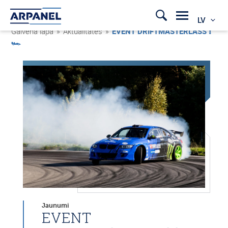
LV
Galvenā lapa
»
Aktualitātes
»
EVENT DRIFTMASTERLASS ❗
🏎
Jaunumi
EVENT