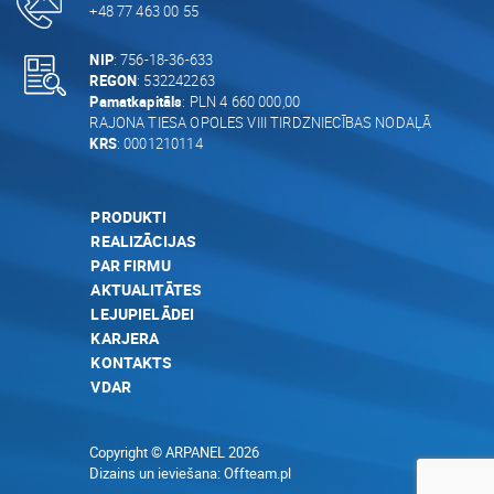
+48 77 463 00 55
NIP
: 756-18-36-633
REGON
: 532242263
Pamatkapitāls
: PLN 4 660 000,00
RAJONA TIESA OPOLES VIII TIRDZNIECĪBAS NODAĻĀ
KRS
: 0001210114
PRODUKTI
REALIZĀCIJAS
PAR FIRMU
AKTUALITĀTES
LEJUPIELĀDEI
KARJERA
KONTAKTS
VDAR
Copyright © ARPANEL 2026
Dizains un ieviešana:
Offteam.pl