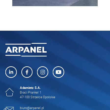
Adamietz S.A.
Braci Prankel 1
47-100 Strzelce Opolskie
biuro@arpanel.pl