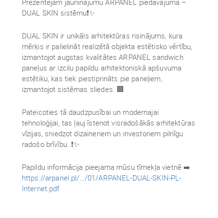
Prezentējam jauninājumu ARPANEL piedāvājumā –
DUAL SKIN sistēmu❗✨
DUAL SKIN ir unikāls arhitektūras risinājums, kura
mērķis ir palielināt realizētā objekta estētisko vērtību,
izmantojot augstas kvalitātes ARPANEL sandwich
paneļus ar izcilu papildu arhitektoniskā apšuvuma
estētiku, kas tiek piestiprināts pie paneļiem,
izmantojot sistēmas sliedes. 🏢
Pateicoties tā daudzpusībai un modernajai
tehnoloģijai, tas ļauj īstenot visradošākās arhitektūras
vīzijas, sniedzot dizaineriem un investoriem pilnīgu
radošo brīvību. ❗✨
Papildu informācija pieejama mūsu tīmekļa vietnē ➡️
https://arpanel.pl/…/01/ARPANEL-DUAL-SKIN-PL-
Internet.pdf