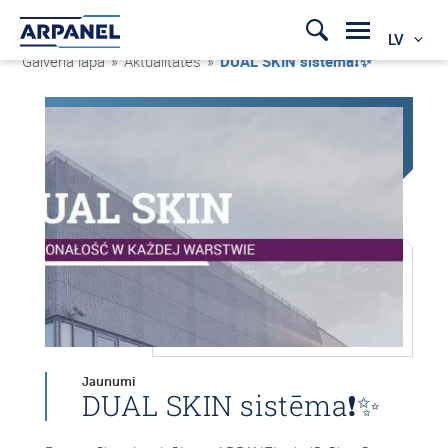
LV
Galvenā lapa
»
Aktualitātes
»
DUAL SKIN sistēma❗✨
Jaunumi
DUAL SKIN sistēma❗✨