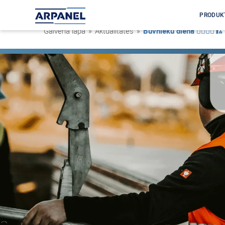
PRODUK
Galvenā lapa
»
Aktualitātes
»
Būvnieku diena 👷‍♂️👷‍♀️🏗