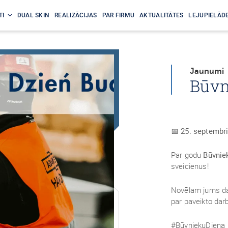
TI
DUAL SKIN
REALIZĀCIJAS
PAR FIRMU
AKTUALITĀTES
LEJUPIELĀDE
Jaunumi
Būvni
📅
25. septembr
Par godu
Būvnie
sveicienus!
Novēlam jums da
par paveikto dar
#BūvniekuDiena