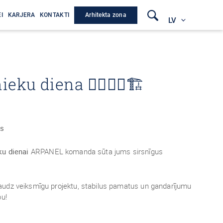
Arhitekta zona
I
KARJERA
KONTAKTI
LV
eku diena 👷‍♂️👷‍♀️🏗
is
ku dienai
ARPANEL komanda sūta jums sirsnīgus
udz veiksmīgu projektu, stabilus pamatus un gandarījumu
bu!