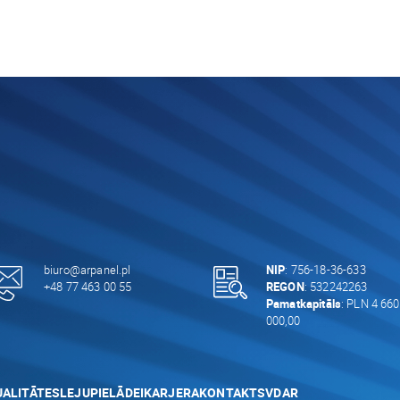
biuro@arpanel.pl
NIP
: 756-18-36-633
+48 77 463 00 55
REGON
: 532242263
Pamatkapitāls
: PLN 4 660
000,00
ALITĀTES
LEJUPIELĀDEI
KARJERA
KONTAKTS
VDAR