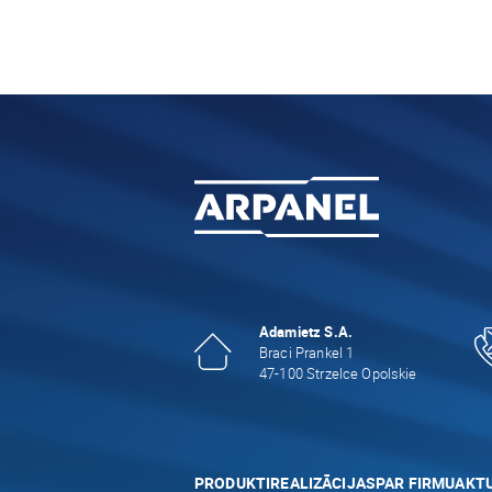
Adamietz S.A.
Braci Prankel 1
47-100 Strzelce Opolskie
PRODUKTI
REALIZĀCIJAS
PAR FIRMU
AKTU