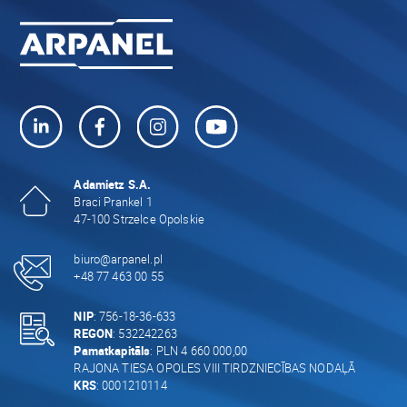
Adamietz S.A.
Braci Prankel 1
47-100 Strzelce Opolskie
biuro@arpanel.pl
+48 77 463 00 55
NIP
: 756-18-36-633
REGON
: 532242263
Pamatkapitāls
: PLN 4 660 000,00
RAJONA TIESA OPOLES VIII TIRDZNIECĪBAS NODAĻĀ
KRS
: 0001210114