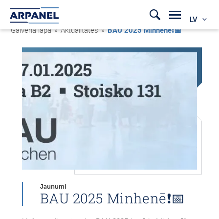
LV
Galvenā lapa
»
Aktualitātes
»
BAU 2025 Minhenē❗📅
Jaunumi
BAU 2025 Minhenē❗📅