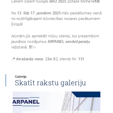
Lieliem soļiem tuvojas
BAU 2025
izstāde Minhenē❗📅
No
13. līdz 17. janvārim 2025
mēs piedalīsimies vienā
no nozīmīgākajiem būvniecības nozares pasākumiem
Eiropā!
Aicinām jūs apmeklēt mūsu stendu, kur prezentēsim
jaunākos risinājumus
ARPANEL sendvičpaneļu
ražošanā. 🏗️✨
📍
Atrašanās vieta:
Zāle B2, stends Nr.
131
Galerija
Skatīt rakstu galeriju