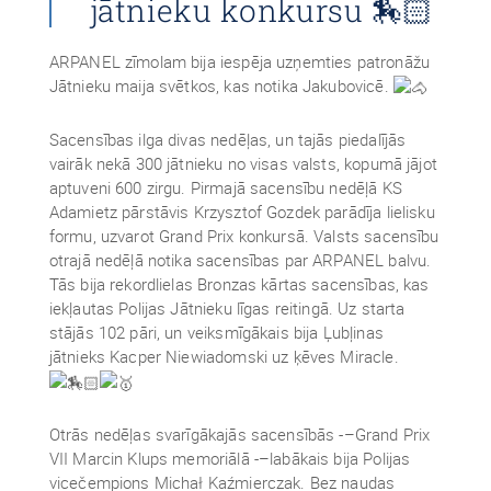
jātnieku konkursu 🏇🏻
ARPANEL zīmolam bija iespēja uzņemties patronāžu
Jātnieku maija svētkos, kas notika Jakubovicē.
Sacensības ilga divas nedēļas, un tajās piedalījās
vairāk nekā 300 jātnieku no visas valsts, kopumā jājot
aptuveni 600 zirgu. Pirmajā sacensību nedēļā KS
Adamietz pārstāvis Krzysztof Gozdek parādīja lielisku
formu, uzvarot Grand Prix konkursā. Valsts sacensību
otrajā nedēļā notika sacensības par ARPANEL balvu.
Tās bija rekordlielas Bronzas kārtas sacensības, kas
iekļautas Polijas Jātnieku līgas reitingā. Uz starta
stājās 102 pāri, un veiksmīgākais bija Ļubļinas
jātnieks Kacper Niewiadomski uz ķēves Miracle.
Otrās nedēļas svarīgākajās sacensībās -–Grand Prix
VII Marcin Klups memoriālā -–labākais bija Polijas
vicečempions Michał Kaźmierczak. Bez naudas