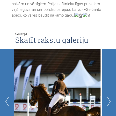
balvām un vērtīgiem Polijas Jātnieku līgas punktiem
viņš ieguva arī simbolisku pārejošo balvu -–Seržanta
ābeci, ko varēs baudīt nākamo gadu.
Galerija
Skatīt rakstu galeriju