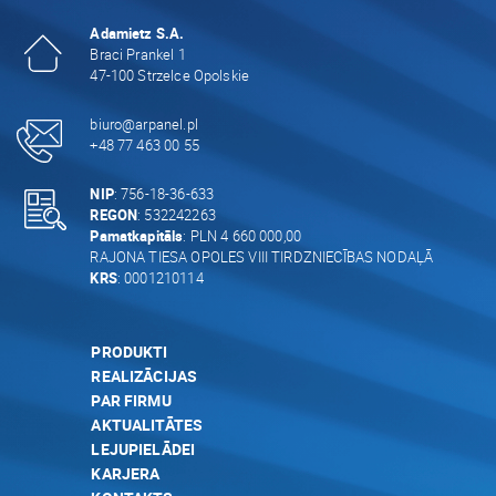
Adamietz S.A.
Braci Prankel 1
47-100 Strzelce Opolskie
biuro@arpanel.pl
+48 77 463 00 55
NIP
: 756-18-36-633
REGON
: 532242263
Pamatkapitāls
: PLN 4 660 000,00
RAJONA TIESA OPOLES VIII TIRDZNIECĪBAS NODAĻĀ
KRS
: 0001210114
PRODUKTI
REALIZĀCIJAS
PAR FIRMU
AKTUALITĀTES
LEJUPIELĀDEI
KARJERA