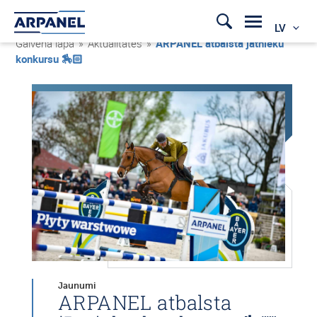
LV
Galvenā lapa
»
Aktualitātes
»
ARPANEL atbalsta jātnieku
konkursu 🏇🏻
Jaunumi
ARPANEL atbalsta