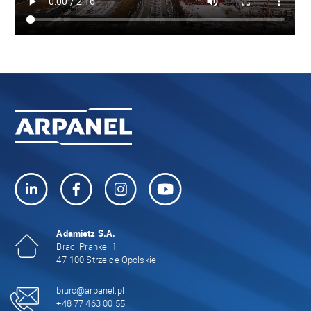
Adamietz S.A.
Braci Prankel 1
47-100 Strzelce Opolskie
biuro@arpanel.pl
+48 77 463 00 55