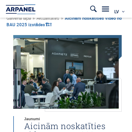
LV
Galvenā lapa
»
Aktualitātes
»
Aicinām noskatīties video no
BAU 2025 izstādes🏗❗
Jaunumi
Aicinām noskatīties