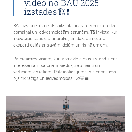
video no BAU 2025
izstādes🏗❗
BAU izstāde ir unikāls laiks tikšanās reizēm, pieredzes
apmaiņai un iedvesmojošām sarunām. Tā ir vieta, kur
inovācijas satiekas ar praksi, un dažādu nozaru
eksperti dalās ar savām idejām un risinājumiem.
Pateicamies visiem, kuri apmeklēja mūsu stendu, par
interesantām sarunām, viedokļu apmaiņu un
vērtīgiem ieskatiem. Pateicoties jums, šis pasākums
bija tik ražīgs un iedvesmojošs. 🤝💡💼