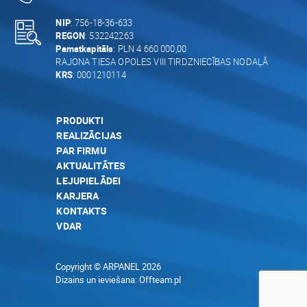
NIP
: 756-18-36-633
REGON
: 532242263
Pamatkapitāls
: PLN 4 660 000,00
RAJONA TIESA OPOLES VIII TIRDZNIECĪBAS NODAĻĀ
KRS
: 0001210114
PRODUKTI
REALIZĀCIJAS
PAR FIRMU
AKTUALITĀTES
LEJUPIELĀDEI
KARJERA
KONTAKTS
VDAR
Copyright © ARPANEL 2026
Dizains un ieviešana:
Offteam.pl