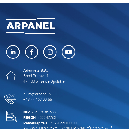
Adamietz S.A.
Braci Prankel 1
47-100 Strzelce Opolskie
biuro@arpanel.pl
+48 77 463 00 55
NIP
: 756-18-36-633
REGON
: 532242263
Pamatkapitāls
: PLN 4 660 000,00
RAJONA TIESA OPOLES VIII TIRDZNIECĪBAS NODAĻĀ