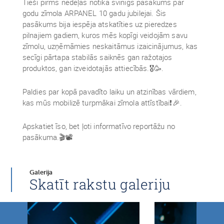
Tieši pirms nedēļas notika svinīgs pasākums par
godu zīmola ARPANEL 10 gadu jubilejai. Šis
pasākums bija iespēja atskatīties uz pieredzes
pilnajiem gadiem, kuros mēs kopīgi veidojām savu
zīmolu, uzņēmāmies neskaitāmus izaicinājumus, kas
secīgi pārtapa stabilās saiknēs gan ražotajos
produktos, gan izveidotajās attiecībās.🎖️🥳.
Paldies par kopā pavadīto laiku un atzinības vārdiem,
kas mūs mobilizē turpmākai zīmola attīstībai❗🎉.
Apskatiet īso, bet ļoti informatīvo reportāžu no
pasākuma.🎬📽️
Galerija
Skatīt rakstu galeriju