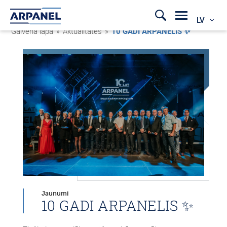
LV
Galvenā lapa
»
Aktualitātes
»
10 GADI ARPANELIS ✨
Jaunumi
10 GADI ARPANELIS ✨